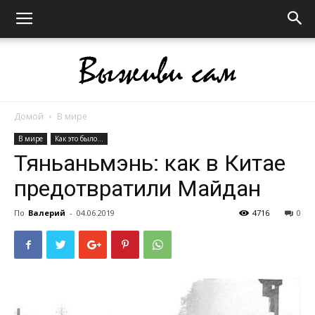
Домой
В мире
Выживи
В мире
Как это было...
Тяньаньмэнь: как в Китае
предотвратили Майдан
сам
По
Валерий
-
04.06.2019
4716
0