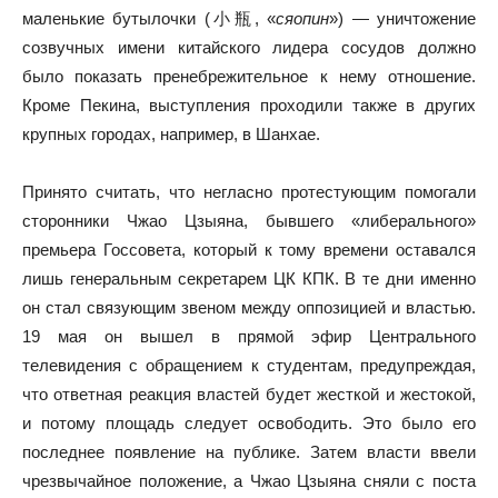
маленькие бутылочки (小瓶, «
сяопин
») — уничтожение
созвучных имени китайского лидера сосудов должно
было показать пренебрежительное к нему отношение.
Кроме Пекина, выступления проходили также в других
крупных городах, например, в Шанхае.
Принято считать, что негласно протестующим помогали
сторонники Чжао Цзыяна, бывшего «либерального»
премьера Госсовета, который к тому времени оставался
лишь генеральным секретарем ЦК КПК. В те дни именно
он стал связующим звеном между оппозицией и властью.
19 мая он вышел в прямой эфир Центрального
телевидения с обращением к студентам, предупреждая,
что ответная реакция властей будет жесткой и жестокой,
и потому площадь следует освободить. Это было его
последнее появление на публике. Затем власти ввели
чрезвычайное положение, а Чжао Цзыяна сняли с поста