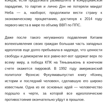
концов, если продолжать размышлять в конфуцианской
парадигме, то партия и лично Дэн не потеряли мандат
Неба — а, наоборот, продолжили вести страну к
экономическому процветанию, достигнув к 2014 году
первого места в мире по объему ВВП по ППС.
Даже после такого негуманного подавления Китаем
волеизъявления своих граждан большая часть западных
идеологов еще долго пребывала в надежде, что ценности
свободы и демократии все равно вот-вот одержат верх по
всему миру, а победа КПК на Тяньаньмэнь в конечном
счете окажется пирровой. В 1992 году американский
политолог Фрэнсис Фукуямавыпустил книгу «Конец
истории и последний человек», сделавшую его широко
известным. Одна из ее основных идей — человечество
подошло к черте, за которой все идеологические
противостояния окончательно уйдут в прошлое.