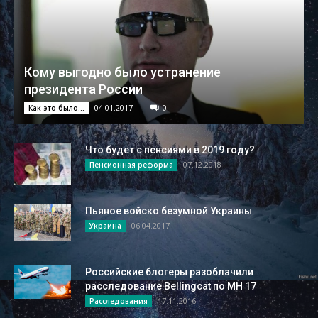
Кому выгодно было устранение
президента России
04.01.2017
0
Как это было...
Что будет с пенсиями в 2019 году?
07.12.2018
Пенсионная реформа
Пьяное войско безумной Украины
06.04.2017
Украина
Российские блогеры разоблачили
расследование Bellingcat по MH 17
17.11.2016
Расследования