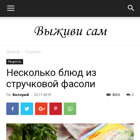
Домой
Рецепты
Выживи
Рецепты
Несколько блюд из
стручковой фасоли
сам
По
Валерий
-
25.11.2019
4004
0