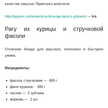
качестве закуски. Приятного аппетита!
http://pojrem.ru/vtoroe/struchkovaja-fasol-s-gribami/
— link
Рагу из курицы и стручковой
фасоли
Отличное блюдо для вкусного, полезного и быстрого
ужина.
Ингредиенты:
фасоль стручковая —
600 г
филе куриное -
300 г
чеснок —
2 зубчика
морковь —
2 шт.