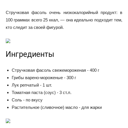
Стручковая фасоль очень низкокалорийный продукт: в
100 граммах всего 25 ккал, — она идеально подходит тем,
кто следит за своей фигурой.
Ингредиенты
Стручковая фасоль свежемороженая
-
400
г
Грибы варено-мороженые
-
300
г
Лук репчатый
-
1
шт.
Томатная паста (соус)
-
3
ст.л.
Соль
-
по вкусу
Растительное (сливочное) масло
-
для жарки