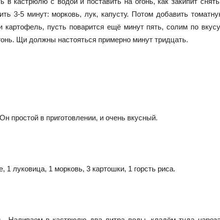
в кастрюлю с водой и поставить на огонь, как закипит снять 
ить 3-5 минут: морковь, лук, капусту. Потом добавить томатну
 картофель, пусть поварится ещё минут пять, солим по вкус
гонь. Щи должны настояться примерно минут тридцать.
 Он простой в приготовлении, и очень вкусный.
 1 луковица, 1 морковь, 3 картошки, 1 горсть риса.
ь. Наливаем в кастрюлю два литра воды, кладём туда нарез