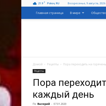
C
21.9
Воскресенье, 9 августа, 2026
Pskov, RU
Главная страница
В мире
Обществ
Домой
Рецепты
Пора переходить на горячень
Рецепты
Пора переходит
каждый день
По
Валерий
-
07.01.2020