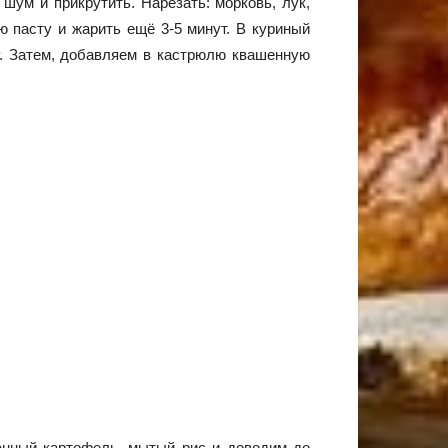
шум и прикрутить. Нарезать: морковь, лук,
ю пасту и жарить ещё 3-5 минут. В куриный
у. Затем, добавляем в кастрюлю квашенную
анный картофель, мытый рис и доводим до