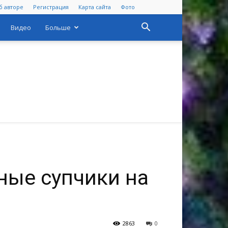
б авторе
Регистрация
Карта сайта
Фото
Видео
Больше
ные супчики на
2863
0