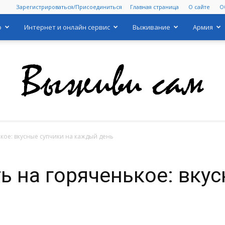
Зарегистрироваться/Присоединиться
Главная страница
О сайте
О
о
Интернет и онлайн сервис
Выживание
Армия
кое: вкусные супчики на каждый день
Выживи
ь на горяченькое: вкус
сам