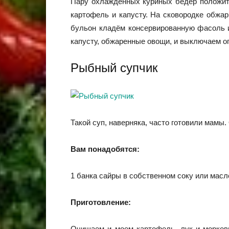
Пару охлаждённых куриных бёдер положить 
картофель и капусту. На сковородке обжар
бульон кладём консервированную фасоль и
капусту, обжаренные овощи, и выключаем о
Рыбный супчик
Такой суп, наверняка, часто готовили мамы.
Вам понадобятся:
1 банка сайры в собственном соку или масле,
Приготовление:
Очищаем и моем картофель, лук и морков