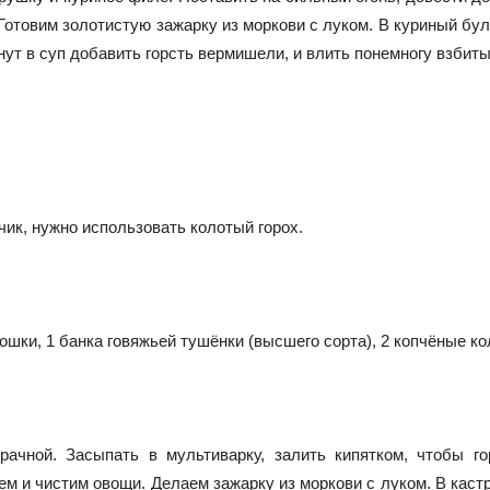
 Готовим золотистую зажарку из моркови с луком. В куриный бу
ут в суп добавить горсть вермишели, и влить понемногу взбитые
чик, нужно использовать колотый горох.
ртошки, 1 банка говяжьей тушёнки (высшего сорта), 2 копчёные к
зрачной. Засыпать в мультиварку, залить кипятком, чтобы г
ем и чистим овощи. Делаем зажарку из моркови с луком. В каст