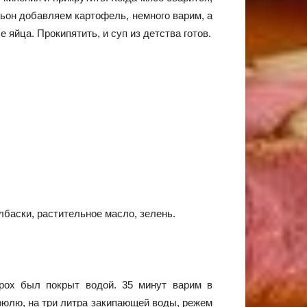
льон добавляем картофель, немного варим, а
 яйца. Прокипятить, и суп из детства готов.
олбаски, растительное масло, зелень.
орох был покрыт водой. 35 минут варим в
рюлю, на три литра закипающей воды, режем