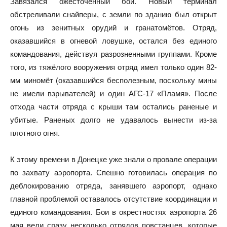
Завязался ожесточённый бой. Новый терминал
обстреливали снайперы, с земли по зданию был открыт
огонь из зенитных орудий и гранатомётов. Отряд,
оказавшийся в огневой ловушке, остался без единого
командования, действуя разрозненными группами. Кроме
того, из тяжёлого вооружения отряд имел только один 82-
мм миномёт (оказавшийся бесполезным, поскольку мины
не имели взрывателей) и один АГС-17 «Пламя». После
отхода части отряда с крыши там остались раненые и
убитые. Раненых долго не удавалось вынести из-за
плотного огня.
К этому времени в Донецке уже знали о провале операции
по захвату аэропорта. Спешно готовилась операция по
деблокированию отряда, занявшего аэропорт, однако
главной проблемой оставалось отсутствие координации и
единого командования. Бои в окрестностях аэропорта 26
мая вели сразу несколько отрядов повстанцев, которые