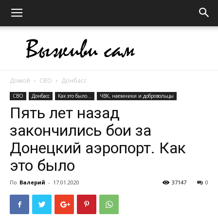
Домой
СВО
Донбасс
Выживи
СВО
Донбасс
Как это было...
ЧВК, наемники и добровольцы
Пять лет назад
закончились бои за
сам
Донецкий аэропорт. Как
это было
По
Валерий
-
17.01.2020
37147
0