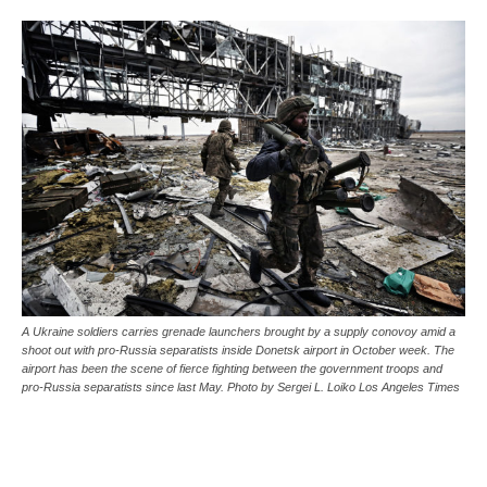
A Ukraine soldiers carries grenade launchers brought by a supply conovoy amid a
shoot out with pro-Russia separatists inside Donetsk airport in October week. The
airport has been the scene of fierce fighting between the government troops and
pro-Russia separatists since last May. Photo by Sergei L. Loiko Los Angeles Times