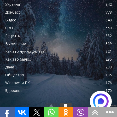
Украина
842
Донбасс
778
Видео
640
СВО
550
Рецепты
382
Выживание
369
Как это нужно делать
321
Как это было...
295
Дача
239
Общество
185
Windows и ПК
176
Здоровье
170
Главная страница
О сайте
Об авторе
Карта сайта