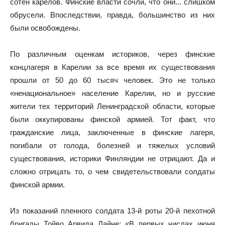
сотен карелов. Финские власти сочли, что они... слишком
обрусели. Впоследствии, правда, большинство из них
были освобождены.
По различным оценкам историков, через финские
концлагеря в Карелии за все время их существования
прошли от 50 до 60 тысяч человек. Это не только
«ненациональное» население Карелии, но и русские
жители тех территорий Ленинградской области, которые
были оккупированы финской армией. Тот факт, что
гражданские лица, заключенные в финские лагеря,
погибали от голода, болезней и тяжелых условий
существования, историки Финляндии не отрицают. Да и
сложно отрицать то, о чем свидетельствовали солдаты
финской армии.
Из показаний пленного солдата 13-й роты 20-й пехотной
бригады Тойво Арвида Лайне: «В первых числах июня