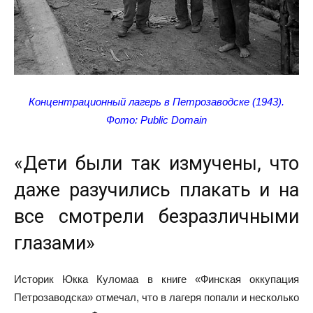
Концентрационный лагерь в Петрозаводске (1943).
Фото: Public Domain
«Дети были так измучены, что
даже разучились плакать и на
все смотрели безразличными
глазами»
Историк Юкка Куломаа в книге «Финская оккупация
Петрозаводска» отмечал, что в лагеря попали и несколько