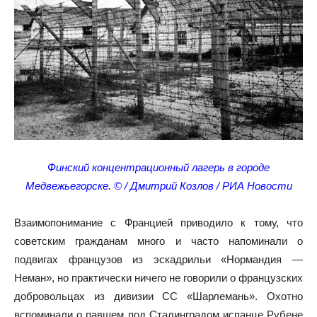
Финский концентрационный лагерь в городе
Медвежьегорске. © / Дмитрий Козлов / РИА Новости
Взаимопонимание с Францией приводило к тому, что
советским гражданам много и часто напоминали о
подвигах французов из эскадрильи «Нормандия —
Неман», но практически ничего не говорили о французских
добровольцах из дивизии СС «Шарлемань». Охотно
вспоминали о павшем под Сталинградом испанце Рубене