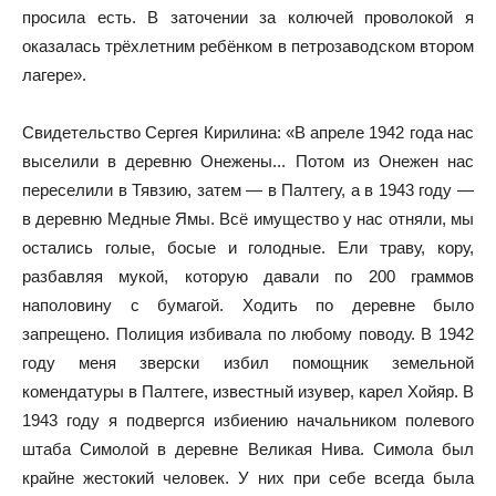
просила есть. В заточении за колючей проволокой я
оказалась трёхлетним ребёнком в петрозаводском втором
лагере».
Свидетельство Сергея Кирилина: «В апреле 1942 года нас
выселили в деревню Онежены... Потом из Онежен нас
переселили в Тявзию, затем — в Палтегу, а в 1943 году —
в деревню Медные Ямы. Всё имущество у нас отняли, мы
остались голые, босые и голодные. Ели траву, кору,
разбавляя мукой, которую давали по 200 граммов
наполовину с бумагой. Ходить по деревне было
запрещено. Полиция избивала по любому поводу. В 1942
году меня зверски избил помощник земельной
комендатуры в Палтеге, известный изувер, карел Хойяр. В
1943 году я подвергся избиению начальником полевого
штаба Симолой в деревне Великая Нива. Симола был
крайне жестокий человек. У них при себе всегда была