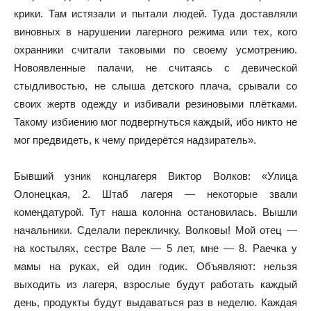
крики. Там истязали и пытали людей. Туда доставляли
виновных в нарушении лагерного режима или тех, кого
охранники считали таковыми по своему усмотрению.
Новоявленные палачи, не считаясь с девической
стыдливостью, не слыша детского плача, срывали со
своих жертв одежду и избивали резиновыми плётками.
Такому избиению мог подвергнуться каждый, ибо никто не
мог предвидеть, к чему придерётся надзиратель».
Бывший узник концлагеря Виктор Волков: «Улица
Олонецкая, 2. Штаб лагеря — некоторые звали
комендатурой. Тут наша колонна остановилась. Вышли
начальники. Сделали перекличку. Волковы! Мой отец —
на костылях, сестре Вале — 5 лет, мне — 8. Раечка у
мамы на руках, ей один годик. Объявляют: нельзя
выходить из лагеря, взрослые будут работать каждый
день, продукты будут выдаваться раз в неделю. Каждая