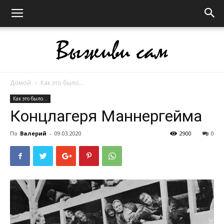
Домой
Как это было...
Выживи
Как это было...
Концлагеря Маннергейма
сам
По
Валерий
-
09.03.2020
2900
0