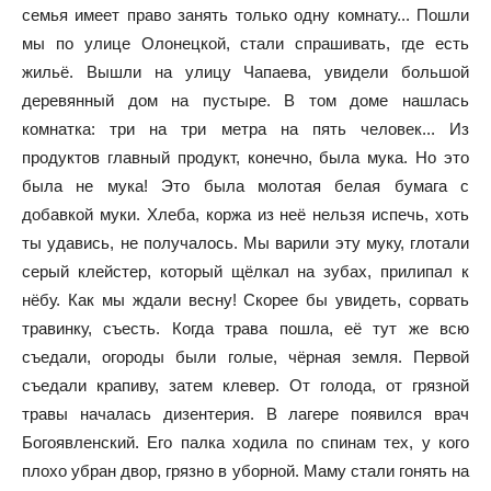
семья имеет право занять только одну комнату... Пошли
мы по улице Олонецкой, стали спрашивать, где есть
жильё. Вышли на улицу Чапаева, увидели большой
деревянный дом на пустыре. В том доме нашлась
комнатка: три на три метра на пять человек... Из
продуктов главный продукт, конечно, была мука. Но это
была не мука! Это была молотая белая бумага с
добавкой муки. Хлеба, коржа из неё нельзя испечь, хоть
ты удавись, не получалось. Мы варили эту муку, глотали
серый клейстер, который щёлкал на зубах, прилипал к
нёбу. Как мы ждали весну! Скорее бы увидеть, сорвать
травинку, съесть. Когда трава пошла, её тут же всю
съедали, огороды были голые, чёрная земля. Первой
съедали крапиву, затем клевер. От голода, от грязной
травы началась дизентерия. В лагере появился врач
Богоявленский. Его палка ходила по спинам тех, у кого
плохо убран двор, грязно в уборной. Маму стали гонять на