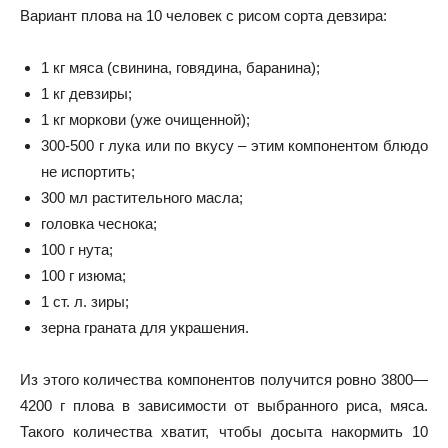
Вариант плова на 10 человек с рисом сорта девзира:
1 кг мяса (свинина, говядина, баранина);
1 кг девзиры;
1 кг моркови (уже очищенной);
300-500 г лука или по вкусу – этим компонентом блюдо
не испортить;
300 мл растительного масла;
головка чеснока;
100 г нута;
100 г изюма;
1 ст. л. зиры;
зерна граната для украшения.
Из этого количества компонентов получится ровно 3800—
4200 г плова в зависимости от выбранного риса, мяса.
Такого количества хватит, чтобы досыта накормить 10