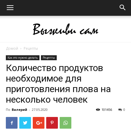
Домой
Рецепты
Выживи
Как это нужно делать
Рецепты
Количество продуктов
необходимое для
сам
приготовления плова на
несколько человек
По
Валерий
-
27.05.2020
101456
0