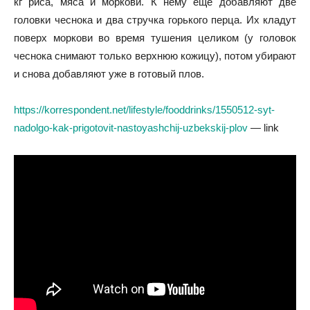
кг риса, мяса и моркови. К нему еще добавляют две
головки чеснока и два стручка горького перца. Их кладут
поверх моркови во время тушения целиком (у головок
чеснока снимают только верхнюю кожицу), потом убирают
и снова добавляют уже в готовый плов.
https://korrespondent.net/lifestyle/fooddrinks/1550512-syt-
nadolgo-kak-prigotovit-nastoyashchij-uzbekskij-plov
— link