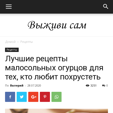
Домой
Рецепты
Выживи
Рецепты
Лучшие рецепты
малосольных огурцов для
сам
тех, кто любит похрустеть
По
Валерий
-
28.07.2020
3251
0