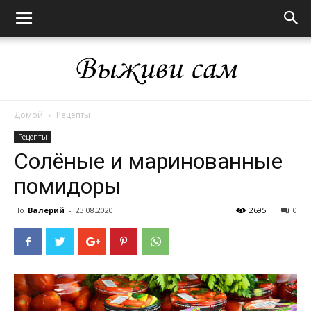
Домой
Рецепты
Выживи
Рецепты
Солёные и маринованные
помидоры
сам
По
Валерий
-
23.08.2020
2695
0