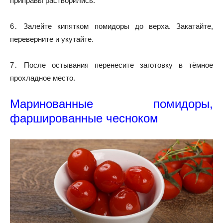
приправы растворились.
6․ Залейте кипятком помидоры до верха. Закатайте,
переверните и укутайте.
7․ После остывания перенесите заготовку в тёмное
прохладное место.
Маринованные помидоры,
фаршированные чесноком