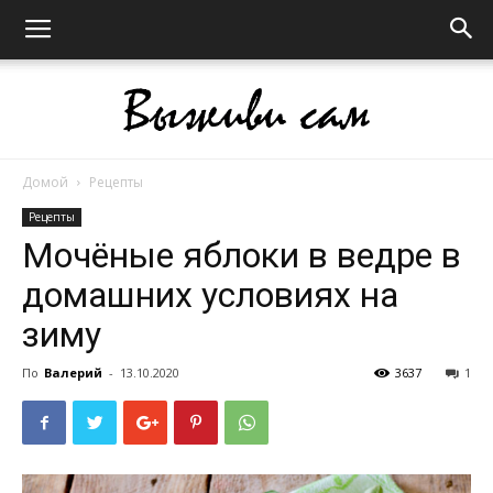
Домой
Рецепты
Выживи
Рецепты
Мочёные яблоки в ведре в
домашних условиях на
сам
зиму
По
Валерий
-
13.10.2020
3637
1