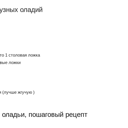
рузных оладий
то 1 столовая ложка
овые ложки
и (лучше жгучую )
е оладьи, пошаговый рецепт