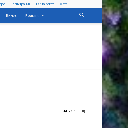
оре
Регистрация
Карта сайта
Фото
Видео
Больше
2069
0