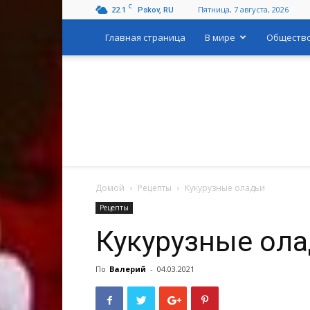
C
22.1
Пятница, 7 августа, 2026
Pskov, RU
Главная страница
В мире
Обществ
Домой
Рецепты
Кукурузные оладьи
Рецепты
Кукурузные ол
По
Валерий
-
04.03.2021