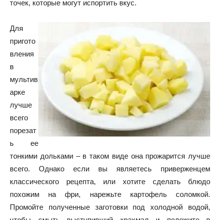
точек, которые могут испортить вкус.
Для
пригото
вления
в
мультив
арке
лучше
всего
порезат
ь ее
тонкими дольками – в таком виде она прожарится лучше
всего. Однако если вы являетесь приверженцем
классического рецепта, или хотите сделать блюдо
похожим на фри, нарежьте картофель соломкой.
Промойте полученные заготовки под холодной водой,
чтобы смыть выступивший крахмал и положите в