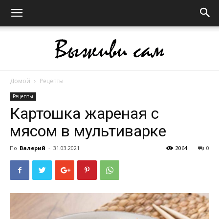
Домой
Рецепты
Выживи
Рецепты
Картошка жареная с
мясом в мультиварке
сам
По
Валерий
-
31.03.2021
2064
0