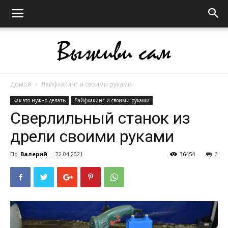
Домой
Лайфхакинг и своими руками
Выживи
Как это нужно делать
Лайфхакинг и своими руками
Cверлильный станок из
дрели своими руками
сам
По
Валерий
-
22.04.2021
36454
0