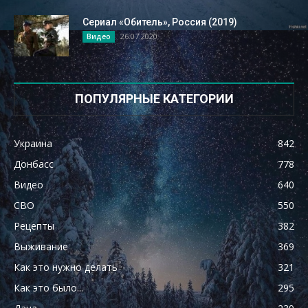
Сериал «Обитель», Россия (2019)
26.07.2020
Видео
ПОПУЛЯРНЫЕ КАТЕГОРИИ
Украина
842
Донбасс
778
Видео
640
СВО
550
Рецепты
382
Выживание
369
Как это нужно делать
321
Как это было...
295