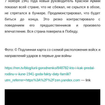
7 ноября 1941 года новый руководитель Красной Армии
показал всей стране, что не сбежал, не скрылся в обозе,
не спрятался в бункере. Продемонстрировал, что будет
биться до конца. Это резко контрастировало с
поведением его предшественников и произвело
впечатление. Вся страна поверила в Победу.
Фото: © Подлинная карта со схемой расположения войск и
направлений ударов в первые дни войны
https://ren.tv/blog/iurii-gorodnenko/848782-kto-i-kak-predal-
rodinu-v-iiune-1941-goda-fakty-daty-familii?
utm_referrer=https%3A%2F%2Fzen.yandex.com
— link