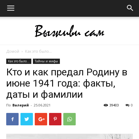
Домой
Как это было...
Выживи
Как это было...
Тайны и мифы
Кто и как предал Родину в
июне 1941 года: факты,
сам
даты и фамилии
По
Валерий
-
25.06.2021
39403
0