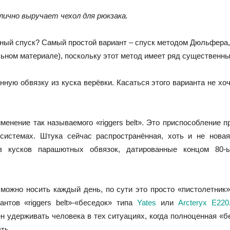
тлично выручает чехол для рюкзака.
ный спуск? Самый простой вариант – спуск методом Дюльфера, 
льном материале), поскольку этот метод имеет ряд существенны
ную обвязку из куска верёвки. Касаться этого варианта не хоч
менение так называемого «riggers belt». Это приспособление 
системах. Штука сейчас распространённая, хоть и не нова
з кусков парашютных обвязок, датированные концом 80-ы
можно носить каждый день, по сути это просто «пистолетник
нтов «riggers belt»-«беседок» типа
Yates
или
Arcteryx E220
ен удерживать человека в тех ситуациях, когда полноценная «
ть.