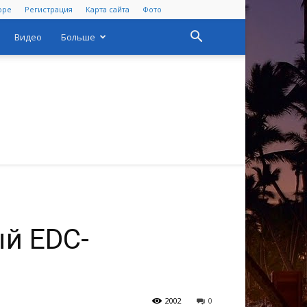
оре
Регистрация
Карта сайта
Фото
Видео
Больше
ый EDC-
2002
0