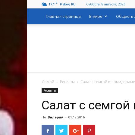
C
17.1
Суббота, 8 августа, 2026
Pskov, RU
Главная страница
В мире
Обществ
Домой
Рецепты
Салат с семгой и помидорам
Рецепты
Салат с семгой
По
Валерий
-
01.12.2016