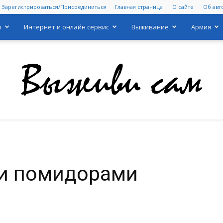
Зарегистрироваться/Присоединиться
Главная страница
О сайте
Об авт
о
Интернет и онлайн сервис
Выживание
Армия
и
Выживи
 и помидорами
сам