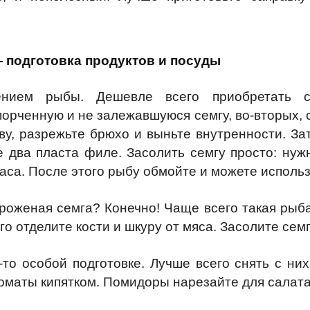
 подготовка продуктов и посуды
ением рыбы. Дешевле всего приобретать с
орченную и не залежавшуюся семгу, во-вторых, 
ову, разрежьте брюхо и выньте внутренности. З
те два пласта филе. Засолить семгу просто: ну
часа. После этого рыбу обмойте и можете исполь
оженая семга? Конечно! Чаще всего такая рыба
го отделите кости и шкуру от мяса. Засолите се
о особой подготовке. Лучше всего снять с них
томаты кипятком. Помидоры нарезайте для салата