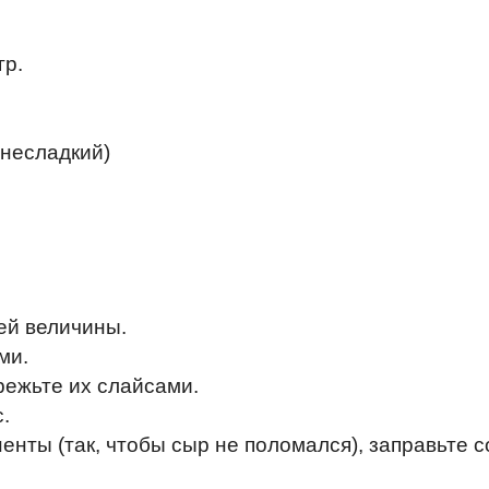
гр.
 несладкий)
ей величины.
ми.
режьте их слайсами.
.
нты (так, чтобы сыр не поломался), заправьте с