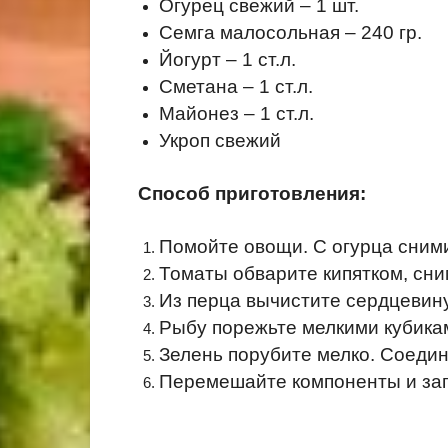
Огурец свежий – 1 шт.
Семга малосольная – 240 гр.
Йогурт – 1 ст.л.
Сметана – 1 ст.л.
Майонез – 1 ст.л.
Укроп свежий
Способ приготовления:
Помойте овощи. С огурца сним
Томаты обварите кипятком, сни
Из перца вычистите сердцевин
Рыбу порежьте мелкими кубика
Зелень порубите мелко. Соедини
Перемешайте компоненты и зап