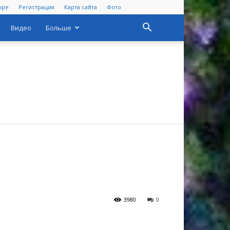
оре
Регистрация
Карта сайта
Фото
Видео
Больше
3980
0