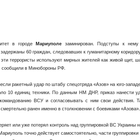
ситет в городе
Мариуполе
заминирован. Подступы к нему
 задержаны 60 граждан, следовавших к гуманитарному коридору
рь эти террористы используют мирных жителей как живой щит,
, сообщили в Минобороны РФ.
несли ракетный удар по штабу спецотряда «Азов» на юго-запад
ло 10 единиц техники. По данным НМ ДНР, приказ нанести уд
 командованию ВСУ и согласовывать с ним свои действия. 
 смертельно ранен именно в столкновении с боевиками «Азова».
ряет или уже потерял контроль над группировкой ВС Украины н
 Мариуполь точно действует самостоятельно, части группировки