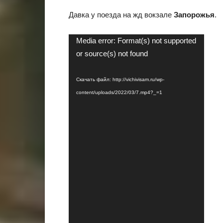
Давка у поезда на жд вокзале
Запорожья
.
Видеоплеер
Media error: Format(s) not supported
or source(s) not found
Скачать файл: http://vichivisam.ru/wp-
content/uploads/2022/03/7.mp4?_=1