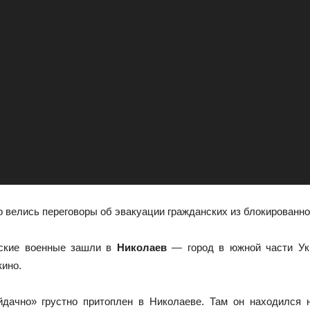
то велись переговоры об эвакуации гражданских из блокированн
йские военные зашли в
Николаев
— город в южной части Укра
ино.
йдачно» грустно притоплен в Николаеве. Там он находился 