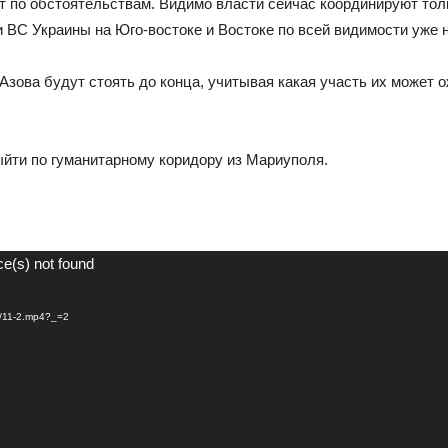
т по обстоятельствам. Видимо власти сейчас координируют толь
и ВС Украины на Юго-востоке и Востоке по всей видимости уже
Азова будут стоять до конца, учитывая какая участь их может 
ыйти по гуманитарному коридору из Мариуполя.
ce(s) not found
03/11-2.mp4?_=2