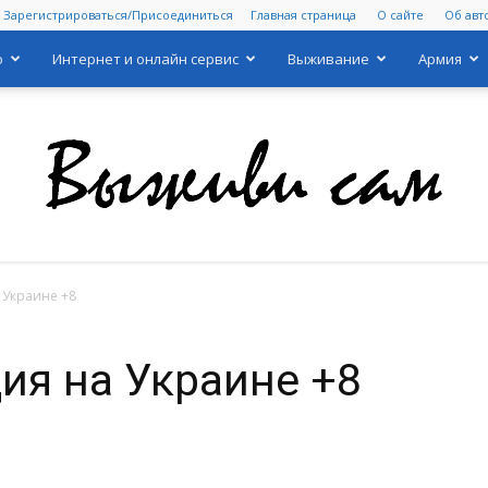
Зарегистрироваться/Присоединиться
Главная страница
О сайте
Об авт
о
Интернет и онлайн сервис
Выживание
Армия
 Украине +8
Выживи
ия на Украине +8
сам