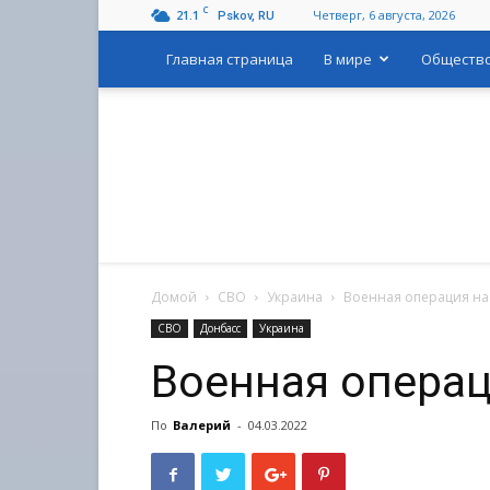
C
21.1
Четверг, 6 августа, 2026
Pskov, RU
Главная страница
В мире
Обществ
Домой
СВО
Украина
Военная операция на
СВО
Донбасс
Украина
Военная операц
По
Валерий
-
04.03.2022