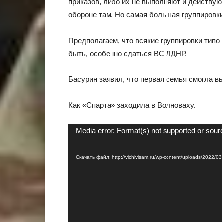
приказов, либо их не выполняют и действую
обороне там. Но самая большая группировк
Предполагаем, что всякие группировки типо 
быть, особенно сдаться ВС ЛДНР.
Басурин заявил, что первая семья смогла в
Как «Спарта» заходила в Волноваху.
Видеоплеер
Media error: Format(s) not supported or sour
Скачать файл: http://vichivisam.ru/wp-content/uploads/2022/