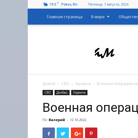
C
19.5
Пятница, 7 августа, 2026
Pskov, RU
Главная страница
В мире
Обществ
Домой
СВО
Украина
Военная операция на
СВО
Донбасс
Украина
Военная операц
По
Валерий
-
12.10.2022