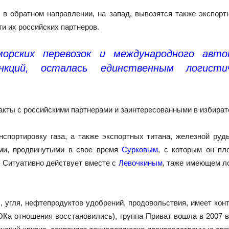
 обратном направлении, на запад, вывозятся также экспорт
ти их российских партнеров.
морских перевозок и международного авто
нкций, осталась единственным логистич
акты с российскими партнерами и заинтересованными в избира
портировку газа, а также экспортных титана, железной руды
ами, продвинутыми в свое время
Сурковым
, с которым он пл
. Ситуативно действует вместе с
Левочкиным
, таже имеющем ло
 угля, нефтепродуктов удобрений, продовольствия, имеет кон
ОКа отношения восстановились), группа Приват вошла в 2007 