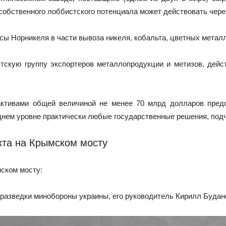
обственного лоббистского потенциала может действовать чер
сы Норникеля в части вывоза никеля, кобальта, цветных метал
кую группу экспортеров металлопродукции и метизов, дейс
активами общей величиной не менее 70 млрд долларов пред
еднем уровне практически любые государственные решения, под
кта на Крымском мосту
мском мосту:
разведки минобороны украины, его руководитель Кирилл Будано