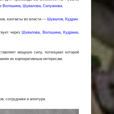
ез
Волошина, Шувалова, Силуанова
.
лов, контакты во власти —
Шувалов, Кудрин
твует через
Шувалова, Волошина, Кудрина,
ставляют мощную силу, потенциал которой
чиняя их корпоративным интересам.
в, сотрудники и агентура