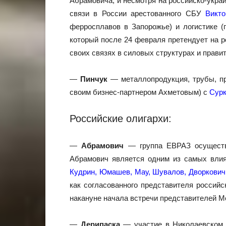
Абрамовича, и несмотря на российско-укра
связи в России арестованного СБУ
Викт
ферросплавов в Запорожье) и логистике 
который после 24 февраля претендует на р
своих связях в силовых структурах и прави
—
Пинчук
— металлопродукция, трубы, про
своим бизнес-партнером Ахметовым) с
Сур
Российские олигархи:
—
Абрамович
— группа ЕВРАЗ осуществл
Абрамович является одним из самых влия
Кудрин, Юмашев, Мау, Шувалов, Дворкович
как согласованного представителя российс
накануне начала встречи представителей М
—
Дерипаска
— участие в Николаевском г