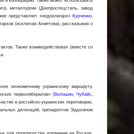
зи и кооперацию. Также может использовать
рго), металлургии (Днепроспецсталь, завод
скве представляет «недоолигарх»
Курченко
,
гархов (исключая Ахметова), рассказывая о
тактов. Также взаимодействовал (вместе со
а.
лее экономичному украинскому маршруту.
нских перволибералов» (
Волошин, Чубайс,
частие в российско-украинских переговорах,
циальных делегаций, президентом Эрдоганом
ья для производства алюминия на Русале,