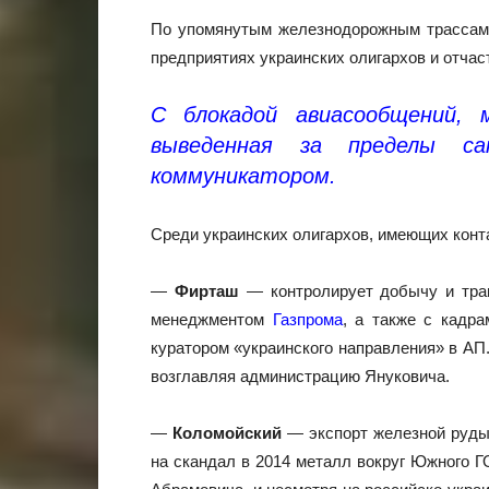
По упомянутым железнодорожным трассам в
предприятиях украинских олигархов и отчас
С блокадой авиасообщений, 
выведенная за пределы са
коммуникатором.
Среди украинских олигархов, имеющих конт
—
Фирташ
— контролирует добычу и транс
менеджментом
Газпрома
, а также с кадр
куратором «украинского направления» в АП
возглавляя администрацию Януковича.
—
Коломойский
— экспорт железной руды,
на скандал в 2014 металл вокруг Южного Г