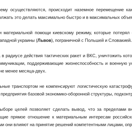
нему осуществляются, происходит наземное перемещение ка
олжать это делать максимально быстро и в максимальных объе
и материальной помощи киевскому режиму, которые потеря
западной украины (
Львов
), пограничной с Польшей и Словакией.
в радиусе действия тактических ракет и ВКС, уничтожить кот
оммуникации, поддерживающие жизнеспособность и военную у
не менее месяца-двух.
ные транспортом не компенсируют логистическую катастрофу.
 предприятия базовой экономико-оборонной структуры, подконт
выборе целей позволяет сделать вывод, что за пределами 
щие прямое отношение к материальным интересам российски
ми они влияют на принятие решений компетентными лицами, опр