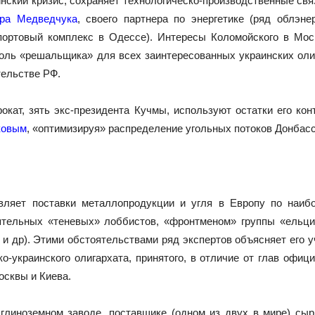
инский кризис, сохраняет технологическо-производственные свя
ора Медведчука
, своего партнера по энергетике (ряд облэне
(портовый комплекс в Одессе). Интересы Коломойского в Мо
оль «решальщика» для всех заинтересованных украинских оли
тельстве РФ.
кат, зять экс-президента Кучмы, используют остатки его кон
ковым
, «оптимизируя» распределение угольных потоков Донбасс
яет поставки металлопродукции и угля в Европу по наибо
тельных «теневых» лоббистов, «фронтменом» группы «ельци
и др). Этими обстоятельствами ряд экспертов объясняет его у
ко-украинского олигархата, принятого, в отличие от глав офи
осквы и Киева.
линоземном заводе, поставщике (одном из двух в мире) сыр