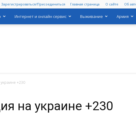
Зарегистрироваться/Присоединиться
Главная страница
О сайте
Об авт
о
Интернет и онлайн сервис
Выживание
Армия
 украине +230
Выживи
ия на украине +230
сам