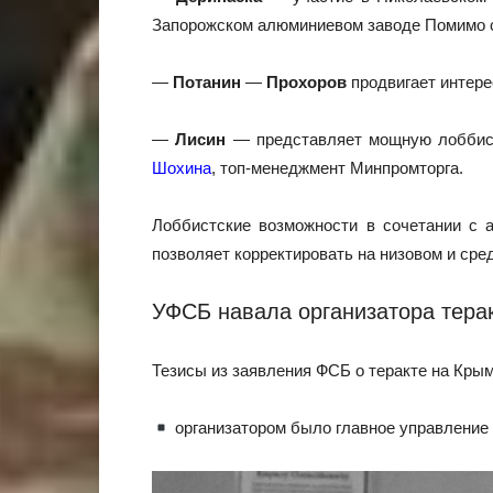
Запорожском алюминиевом заводе Помимо с
—
Потанин
—
Прохоров
продвигает интере
—
Лисин
— представляет мощную лоббистс
Шохина
, топ-менеджмент Минпромторга.
Лоббистские возможности в сочетании с 
позволяет корректировать на низовом и ср
УФСБ навала организатора тера
Тезисы из заявления ФСБ о теракте на Кры
организатором было главное управление 