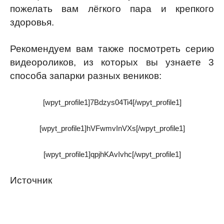
пожелать вам лёгкого пара и крепкого
здоровья.
Рекомендуем вам также посмотреть серию
видеороликов, из которых вы узнаете 3
способа запарки разных веников:
[wpyt_profile1]7Bdzys04Ti4[/wpyt_profile1]
[wpyt_profile1]hVFwmvInVXs[/wpyt_profile1]
[wpyt_profile1]qpjhKAvIvhc[/wpyt_profile1]
Источник