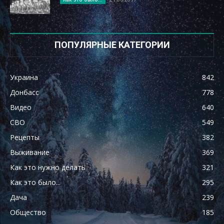
ПОПУЛЯРНЫЕ КАТЕГОРИИ
Украина
842
Донбасс
778
Видео
640
СВО
549
Рецепты
382
Выживание
369
Как это нужно делать
321
Как это было...
295
Дача
239
Общество
185