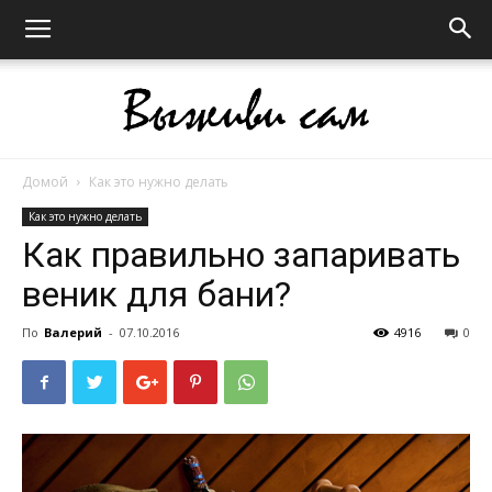
Домой
Как это нужно делать
Выживи
Как это нужно делать
Как правильно запаривать
веник для бани?
сам
По
Валерий
-
07.10.2016
4916
0