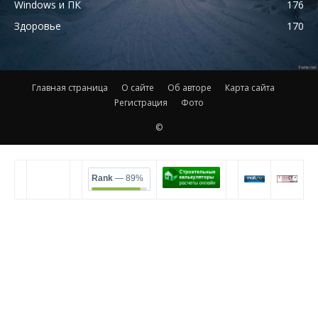
Windows и ПК
176
Здоровье
170
Главная страница
О сайте
Об авторе
Карта сайта
Регистрация
Фото
©
Rank
— 89%