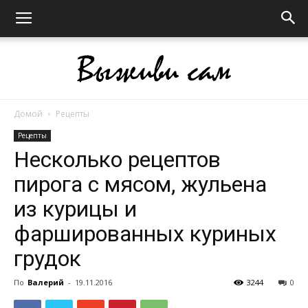
Домой
Рецепты
Выживи
Рецепты
Несколько рецептов
пирога с мясом, жульена
сам
из курицы и
фаршированных куриных
грудок
По
Валерий
-
19.11.2016
3244
0