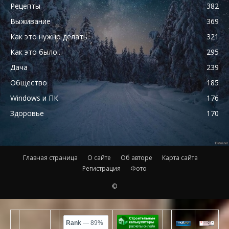
Рецепты
382
Выживание
369
Как это нужно делать
321
Как это было...
295
Дача
239
Общество
185
Windows и ПК
176
Здоровье
170
Главная страница
О сайте
Об авторе
Карта сайта
Регистрация
Фото
©
Rank
— 89%