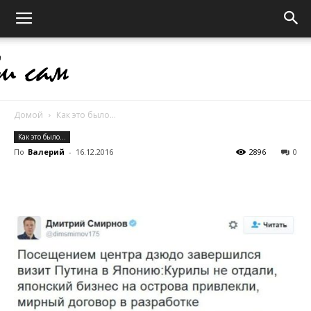
Домой
Как это было...
Выживи
Как это было...
По
Валерий
-
16.12.2016
2896
0
сам