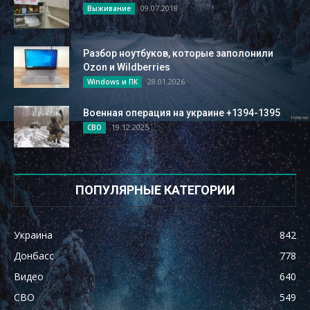
09.07.2018
Выживание
Разбор ноутбуков, которые заполонили
Ozon и Wildberries
28.01.2026
Windows и ПК
Военная операция на украине +1394-1395
19.12.2025
СВО
ПОПУЛЯРНЫЕ КАТЕГОРИИ
Украина
842
Донбасс
778
Видео
640
СВО
549