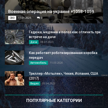
Военная операция на украине +1058-1059
17.01.2025
0
СВО
Гадюка, медянка и полоз как отличить при
встрече на даче
08.07.2023
Дача
Как работает роботизированная коробка
передач
11.03.2020
Автомобиль
Триллер «Мотылек», Чехия, Испания, США
(2017)
09.04.2023
Видео
ПОПУЛЯРНЫЕ КАТЕГОРИИ