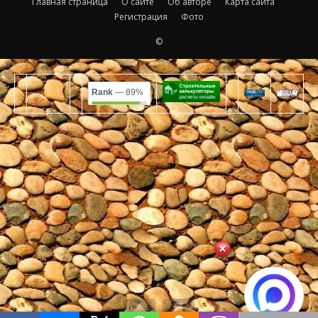
Главная страница
О сайте
Об авторе
Карта сайта
Регистрация
Фото
©
Rank
— 89%