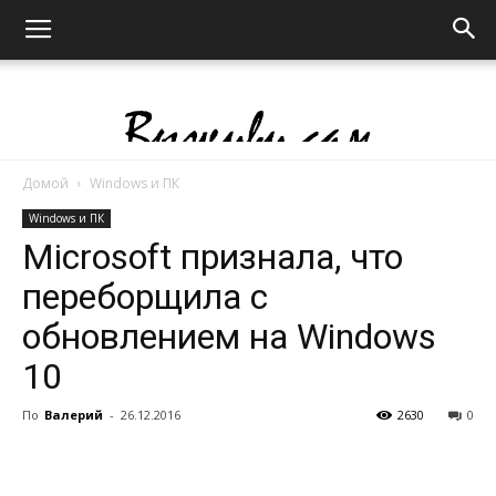
Домой
Windows и ПК
Выживи
Windows и ПК
Microsoft признала, что
переборщила с
сам
обновлением на Windows
10
По
Валерий
-
26.12.2016
2630
0