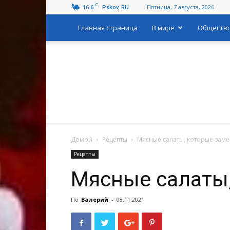
C
16.6
Пятница, 7 августа, 2026
Pskov, RU
Главная страница
В мире
Обществ
Домой
Рецепты
Мясные салаты, которые заме
Рецепты
Мясные салаты,
По
Валерий
-
08.11.2021