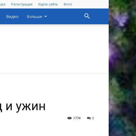
оре
Регистрация
Карта сайта
Фото
Видео
Больше
 и ужин
1774
0