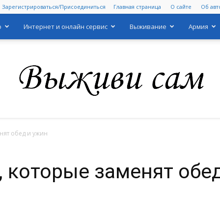
Зарегистрироваться/Присоединиться
Главная страница
О сайте
Об авт
о
Интернет и онлайн сервис
Выживание
Армия
нят обед и ужин
Выживи
 которые заменят обед
сам