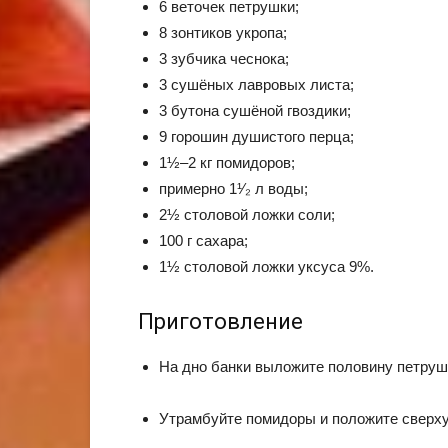
6 веточек петрушки;
8 зонтиков укропа;
3 зубчика чеснока;
3 сушёных лавровых листа;
3 бутона сушёной гвоздики;
9 горошин душистого перца;
1½–2 кг помидоров;
примерно 1¹⁄₂ л воды;
2½ столовой ложки соли;
100 г сахара;
1½ столовой ложки уксуса 9%.
Приготовление
На дно банки выложите половину петрушк
Утрамбуйте помидоры и положите сверху о