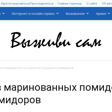
Зарегистрироваться/Присоединиться
Главная страница
О сайте
Об авт
о
Интернет и онлайн сервис
Выживание
Армия
х помидоров и ассорти из огурцов и помидоров
Выживи
в маринованных помидо
омидоров
сам