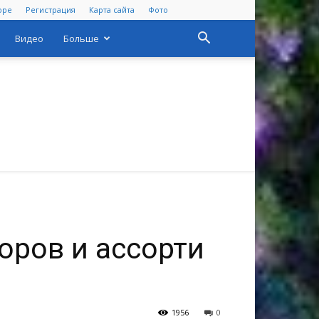
оре
Регистрация
Карта сайта
Фото
Видео
Больше
ров и ассорти
1956
0