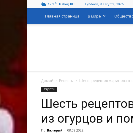
C
17.1
Суббота, 8 августа, 2026
Pskov, RU
Главная страница
В мире
Обществ
Домой
Рецепты
Шесть рецептов маринованны
Рецепты
Шесть рецепто
из огурцов и п
По
Валерий
-
08.08.2022