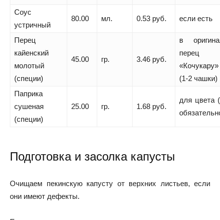
Соус
80.00
мл.
0.53 руб.
если есть
устричный
Перец
в оригина
кайенский
перец
45.00
гр.
3.46 руб.
молотый
«Кочукару»
(специи)
(1-2 чашки)
Паприка
для цвета 
сушеная
25.00
гр.
1.68 руб.
обязательн
(специи)
Подготовка и засолка капусты
Очищаем пекинскую капусту от верхних листьев, если
они имеют дефекты.