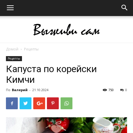
Домой
Рецепты
Выживи
Рецепты
Капуста по корейски
Кимчи
сам
По
Валерий
-
21.10.2024
750
0