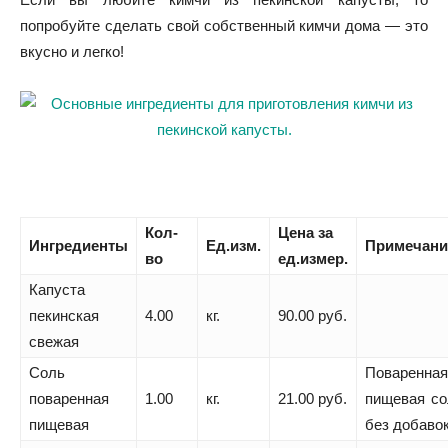
попробуйте сделать свой собственный кимчи дома — это
вкусно и легко!
Кол-
Цена за
Ингредиенты
Ед.изм.
Примечани
во
ед.измер.
Капуста
пекинская
4.00
кг.
90.00 руб.
свежая
Соль
Поваренная
поваренная
1.00
кг.
21.00 руб.
пищевая со
пищевая
без добаво