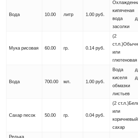
Охлажденн
кипяченая
Вода
10.00
литр
1.00 руб.
вода д
засолки
(2
ст.л.)Обыч
Мука рисовая
60.00
гр.
0.14 руб.
или
глютеновая
Вода д
киселя д
Вода
700.00
мл.
1.00 руб.
обмазки
листьев
(2 ст.л.)Бе
или
Сахар песок
50.00
гр.
0.04 руб.
коричневый
сахар
Редька